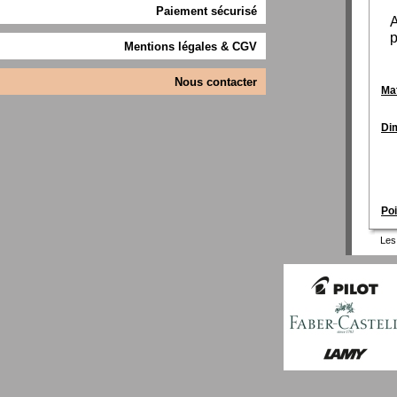
Paiement sécurisé
A
p
Mentions légales & CGV
Nous contacter
Mat
Di
Poi
Les 