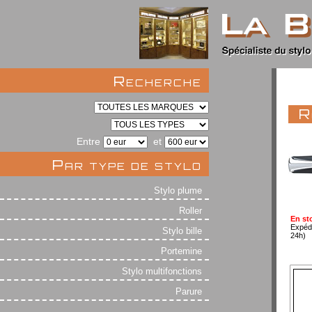
Recherche
R
Entre
et
Par type de stylo
Stylo plume
Roller
En st
Expéd
Stylo bille
24h)
Portemine
Stylo multifonctions
Parure