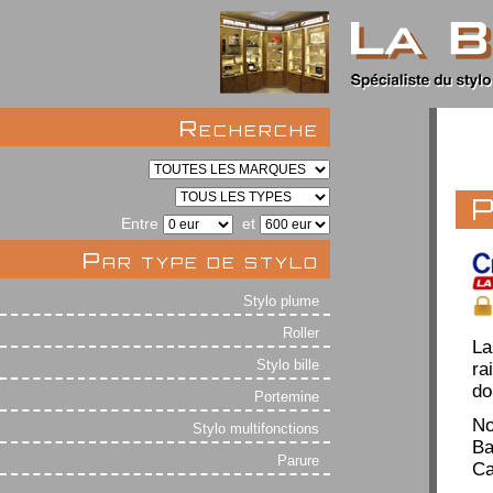
Recherche
P
Entre
et
Par type de stylo
Stylo plume
Roller
La
Stylo bille
ra
do
Portemine
No
Stylo multifonctions
Ba
Parure
Ca