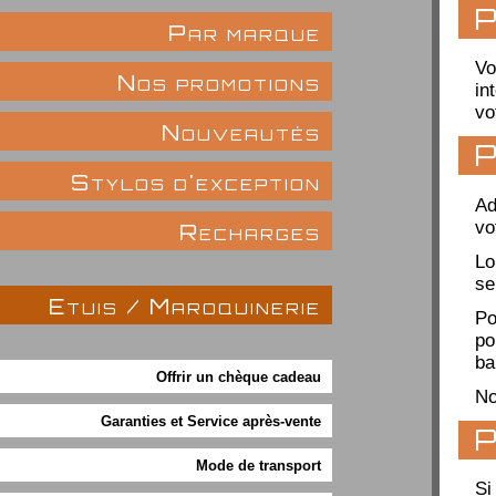
P
Par marque
Vo
Nos promotions
in
vo
Nouveautés
P
Stylos d'exception
Ad
vo
Recharges
Lo
se
Etuis / Maroquinerie
Po
po
ba
Offrir un chèque cadeau
No
Garanties et Service après-vente
P
Mode de transport
Si