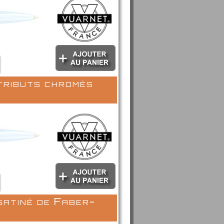
tributs chromés
satiné de Faber-