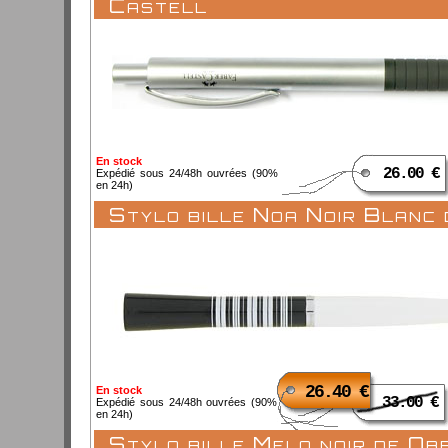
Castell
En stock
26.00 €
Expédié sous 24/48h ouvrées (90%
en 24h)
Stylo bille Noa Noir Blanc
26.40 €
En stock
33.00 €
Expédié sous 24/48h ouvrées (90%
en 24h)
Stylo bille Melo noir de Ob