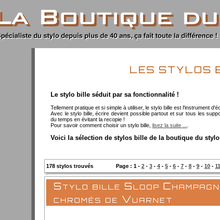
LES STYLOS 
Le stylo bille séduit par sa fonctionnalité !
Tellement pratique et si simple à utiliser, le stylo bille est l'instrument d
Avec le stylo bille, écrire devient possible partout et sur tous les sup
du temps en évitant la recopie !
Pour savoir comment choisir un stylo bille,
lisez la suite ...
.
Voici la sélection de stylos bille de la boutique du stylo
178 stylos trouvés
Page : 1 -
2
-
3
-
4
-
5
-
6
-
7
-
8
-
9
-
10
-
1
Stylo bille Sloop Champagn
chromés de Vuarnet