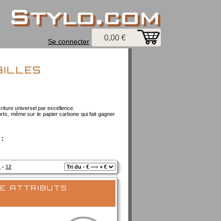
0,00 €
Se connecter
BILLES
'écriture universel par excellence.
ports, même sur le papier carbone qui fait gagner
 :
1
-
12
e attributs