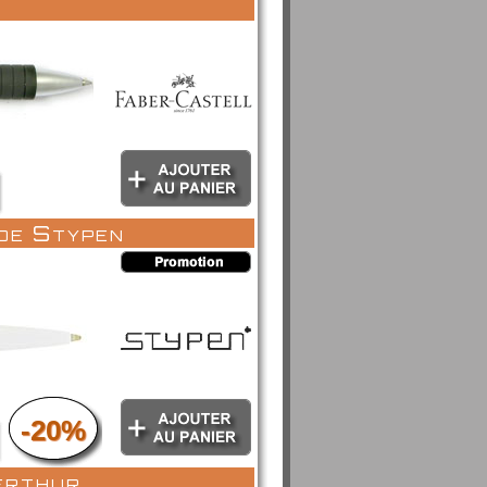
 de Stypen
-20%
erthur