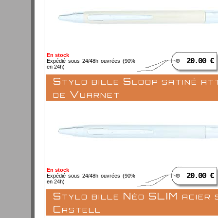
En stock
20.00 €
Expédié sous 24/48h ouvrées (90%
en 24h)
Stylo bille Sloop satiné at
de Vuarnet
En stock
20.00 €
Expédié sous 24/48h ouvrées (90%
en 24h)
Stylo bille Néo SLIM acier 
Castell