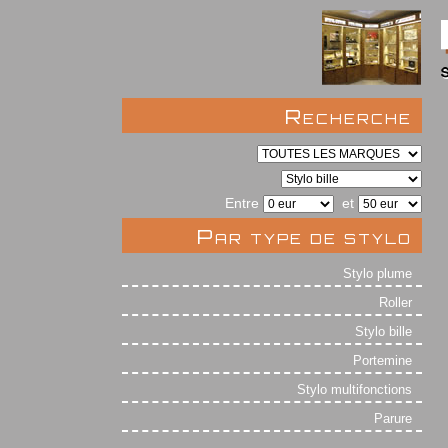
Recherche
Entre
et
Par type de stylo
Stylo plume
Roller
Stylo bille
Portemine
Stylo multifonctions
Parure