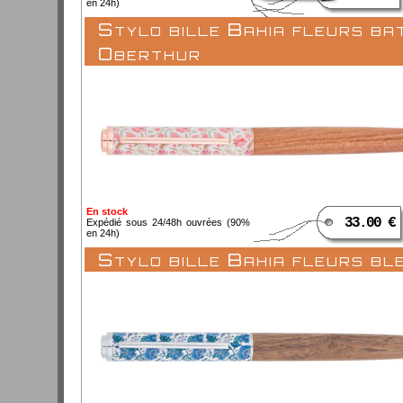
en 24h)
Stylo bille Bahia fleurs bat
Oberthur
En stock
33.00 €
Expédié sous 24/48h ouvrées (90%
en 24h)
Stylo bille Bahia fleurs b