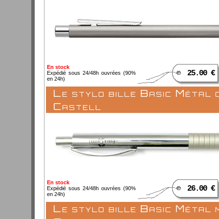
En stock
25.00 €
Expédié sous 24/48h ouvrées (90%
en 24h)
Le stylo bille Basic Métal 
Castell
En stock
26.00 €
Expédié sous 24/48h ouvrées (90%
en 24h)
Le stylo bille Basic Métal 