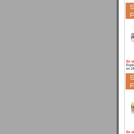
S
En s
Expé
en 2
S
En s