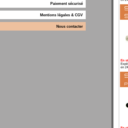
Paiement sécurisé
S
Mentions légales & CGV
Nous contacter
En s
Expé
en 2
S
En s