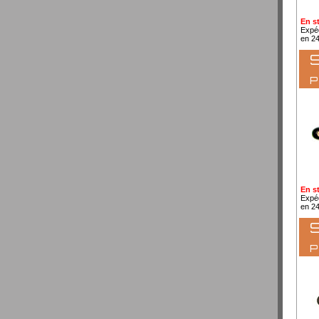
En s
Expé
en 2
S
En s
Expé
en 2
S