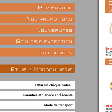
S
Par marque
d
Nos promotions
Nouveautés
Stylos d'exception
En s
Recharges
Expé
en 2
S
Etuis / Maroquinerie
Offrir un chèque cadeau
Garanties et Service après-vente
Mode de transport
En s
Expé
en 2