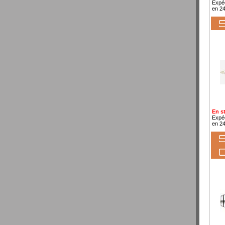
Expé
en 2
S
En s
Expé
en 2
S