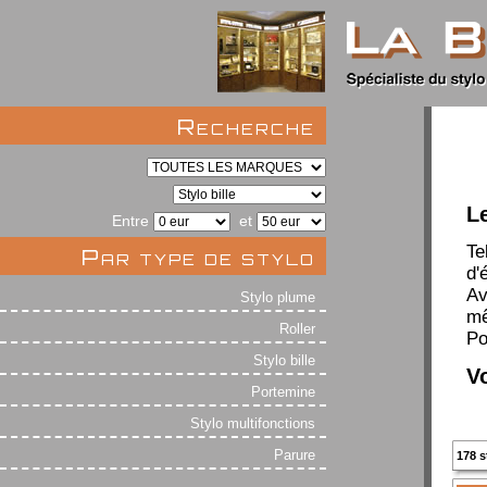
Recherche
Le
Entre
et
Te
Par type de stylo
d'
Av
Stylo plume
mê
Roller
Po
Stylo bille
Vo
Portemine
Stylo multifonctions
Parure
178 s