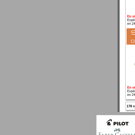
En s
Expé
en 2
S
En s
Expé
en 2
178 s