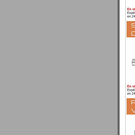
En s
Expé
en 2
S
En s
Expé
en 2
P