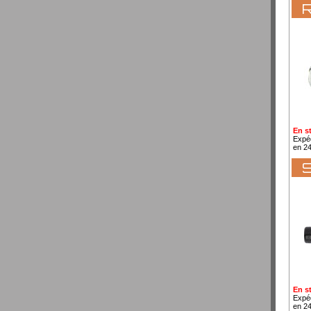
R
En s
Expé
en 2
S
En s
Expé
en 2