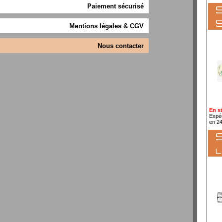
Paiement sécurisé
S
Mentions légales & CGV
Nous contacter
En s
Expé
en 2
S
l