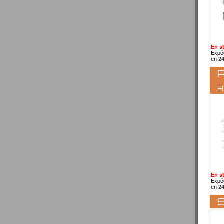
En s
Expé
en 2
P
En s
Expé
en 2
S