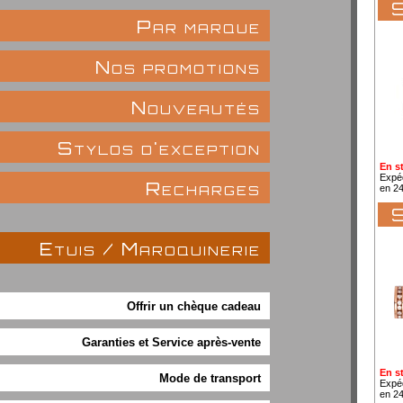
S
Par marque
Nos promotions
Nouveautés
Stylos d'exception
En s
Expé
Recharges
en 2
S
Etuis / Maroquinerie
Offrir un chèque cadeau
Garanties et Service après-vente
En s
Mode de transport
Expé
en 2