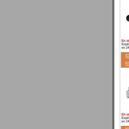
En s
Expé
en 2
S
En s
Expé
en 2