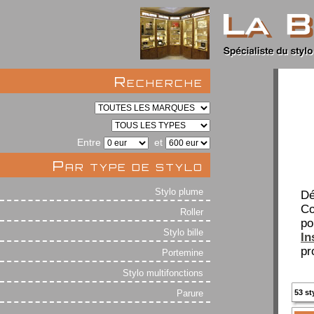
Recherche
Entre
et
Par type de stylo
Stylo plume
Dé
Co
Roller
po
Stylo bille
In
pr
Portemine
Stylo multifonctions
Parure
53 st