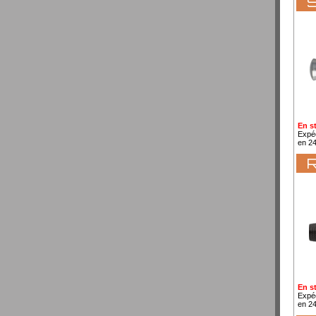
S
En s
Expé
en 2
En s
Expé
en 2