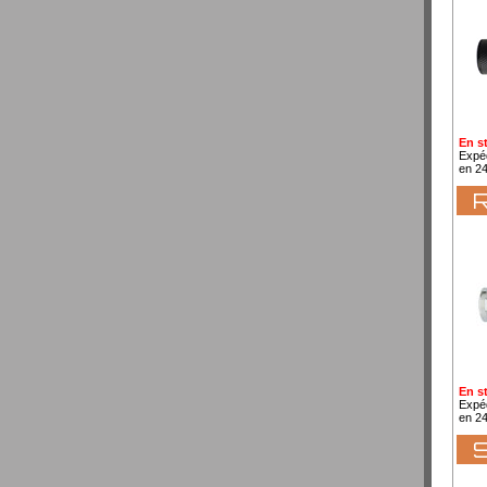
En s
Expé
en 2
R
En s
Expé
en 2
S