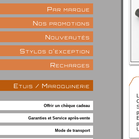
Par marque
Nos promotions
Nouveautés
Stylos d'exception
Recharges
Etuis / Maroquinerie
L
C
Offrir un chèque cadeau
S
p
E
Garanties et Service après-vente
p
U
Mode de transport