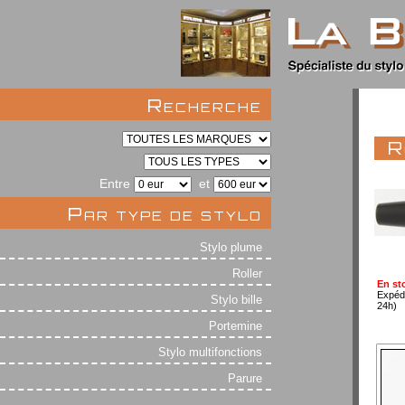
Recherche
R
Entre
et
Par type de stylo
Stylo plume
Roller
En st
Expéd
Stylo bille
24h)
Portemine
Stylo multifonctions
Parure