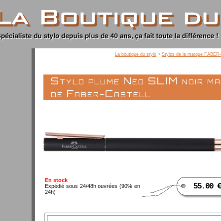
La boutique du stylo
>
Stylos de la marque FABE
Stylo plume Néo SLIM noir ma
de Faber-Castell
En stock
55.00 €
Expédié sous 24/48h ouvrées (90% en
24h)