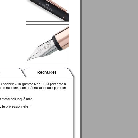
e
Recharges
« Tendance », la gamme Néo SLIM présente à
n d’une sensation fraîche et douce par son
 métal noir laqué mat.
ité professionnelle !