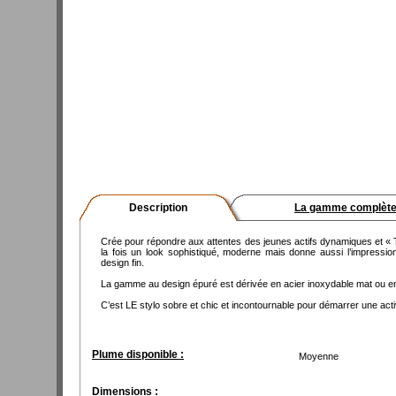
Description
La gamme complèt
Crée pour répondre aux attentes des jeunes actifs dynamiques et 
la fois un look sophistiqué, moderne mais donne aussi l’impressio
design fin.
La gamme au design épuré est dérivée en acier inoxydable mat ou en
C’est LE stylo sobre et chic et incontournable pour démarrer une activ
Plume disponible :
Moyenne
Dimensions :