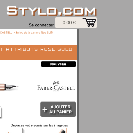
0,00 €
Se connecter
R-CASTELL
>
Stylos de la gamme Néo SLIM
t attributs rose gold
Déplacez votre souris sur les imagettes