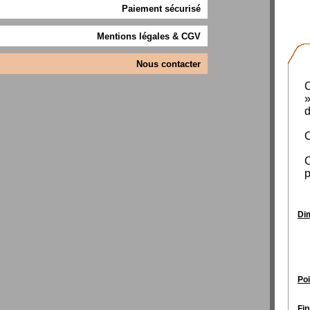
Paiement sécurisé
Mentions légales & CGV
Nous contacter
C
»
d
C
C
p
Di
Poi
Fin