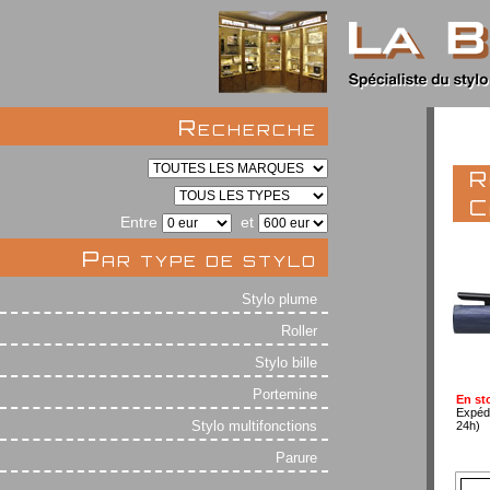
Recherche
R
C
Entre
et
Par type de stylo
Stylo plume
Roller
Stylo bille
Portemine
En st
Expéd
Stylo multifonctions
24h)
Parure