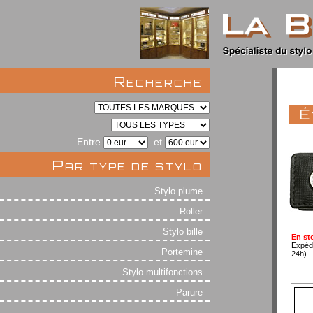
Recherche
É
Entre
et
Par type de stylo
Stylo plume
Roller
Stylo bille
En st
Expéd
Portemine
24h)
Stylo multifonctions
Parure