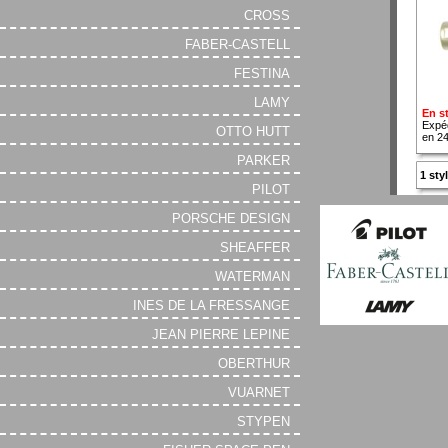
CROSS
FABER-CASTELL
FESTINA
LAMY
En s
Expé
OTTO HUTT
en 2
PARKER
1 sty
PILOT
PORSCHE DESIGN
SHEAFFER
WATERMAN
INES DE LA FRESSANGE
JEAN PIERRE LEPINE
OBERTHUR
VUARNET
STYPEN