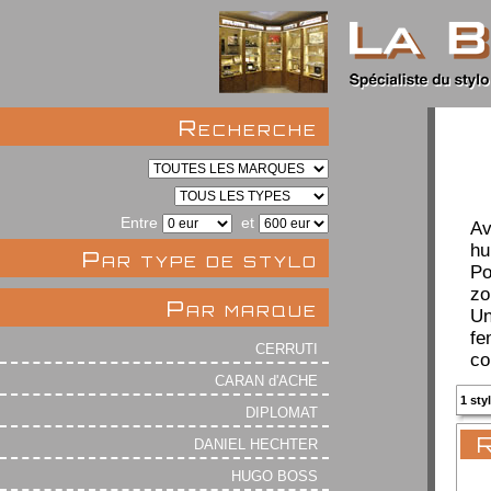
Recherche
Entre
et
Av
hu
Par type de stylo
Po
zo
Par marque
Un
fe
CERRUTI
co
CARAN d'ACHE
1 sty
DIPLOMAT
R
DANIEL HECHTER
HUGO BOSS