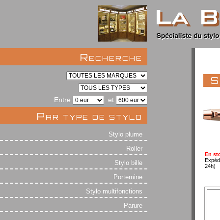
Recherche
S
Entre
et
Par type de stylo
Stylo plume
Roller
En st
Expéd
Stylo bille
24h)
Portemine
Stylo multifonctions
Parure