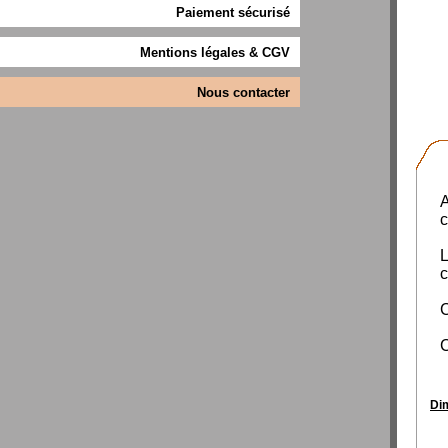
Paiement sécurisé
Mentions légales & CGV
Nous contacter
A
c
L
c
C
C
Di