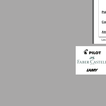
Poi
Cou
Att
Les 