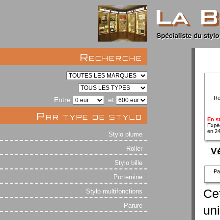
Recherche
Re
Entre
et
Par type de stylo
En s
Expé
en 2
Stylo plume
Roller
Vé
Stylo bille
Pa
Portemine
Cet
Stylo multifonctions
Parure
un