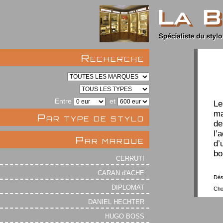
Recherche
Entre
et
Le
ma
Par type de stylo
de
l’
Par marque
d’
bo
CERRUTI
CARAN d'ACHE
Dés
DIPLOMAT
Cho
DANIEL HECHTER
HUGO BOSS