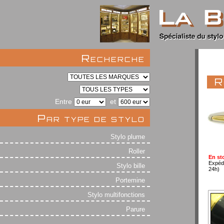
Recherche
R
Entre
et
Par type de stylo
Stylo plume
Roller
En st
Expéd
Stylo bille
24h)
Portemine
Stylo multifonctions
Parure