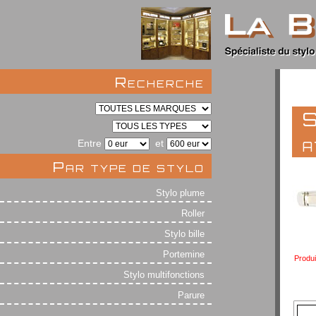
Recherche
S
a
Entre
et
Par type de stylo
Stylo plume
Roller
Stylo bille
Portemine
Produi
Stylo multifonctions
Parure