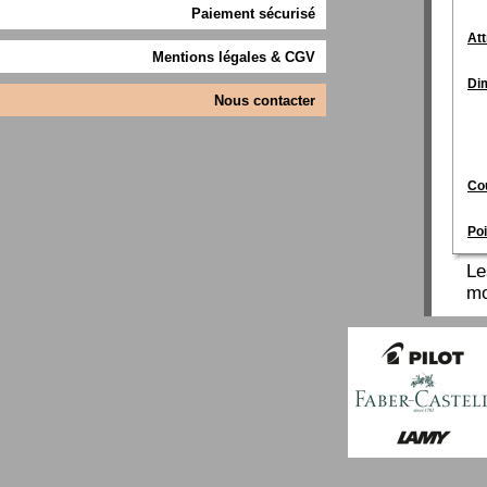
Paiement sécurisé
Att
Mentions légales & CGV
Di
Nous contacter
Cou
Poi
Le
mo