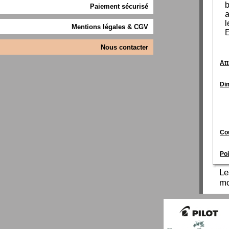
b
Paiement sécurisé
a
l
Mentions légales & CGV
E
Nous contacter
Att
Di
Cou
Poi
Le
mo