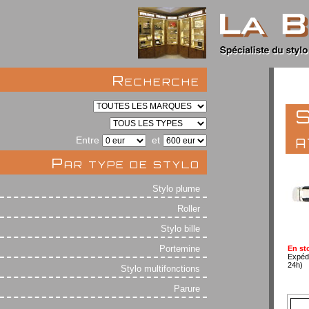
Recherche
S
a
Entre
et
Par type de stylo
Stylo plume
Roller
Stylo bille
Portemine
En st
Expéd
24h)
Stylo multifonctions
Parure