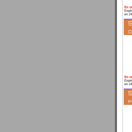
En s
Expé
en 2
S
En s
Expé
en 2
S