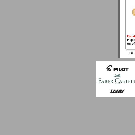
En s
Expé
en 2
Les 