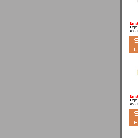
En s
Expé
en 2
S
En s
Expé
en 2
S