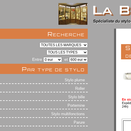
Recherche
S
d
Entre
et
Par type de stylo
Stylo plume
Roller
Stylo bille
En st
Expéd
Portemine
24h)
Stylo multifonctions
Parure