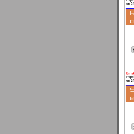
en 2
R
En s
Expé
en 2
S