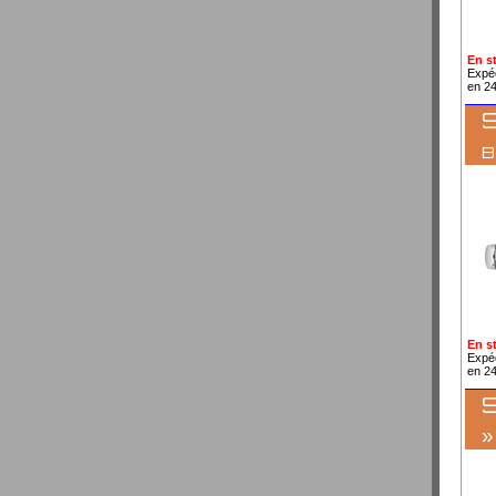
En s
Expé
en 2
S
En s
Expé
en 2
S