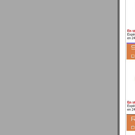
En s
Expé
en 2
S
En s
Expé
en 2
R