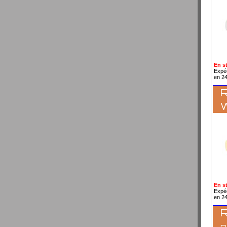
En s
Expé
en 2
R
En s
Expé
en 2
R