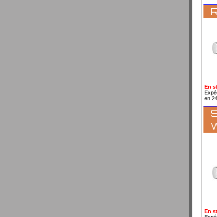
R
En s
Expé
en 2
S
En s
Expé