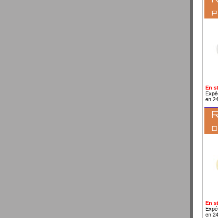
En s
Expé
en 2
R
En s
Expé
en 2