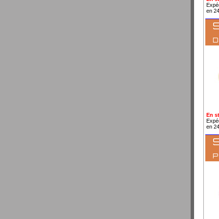
Expé
en 2
S
En s
Expé
en 2
S