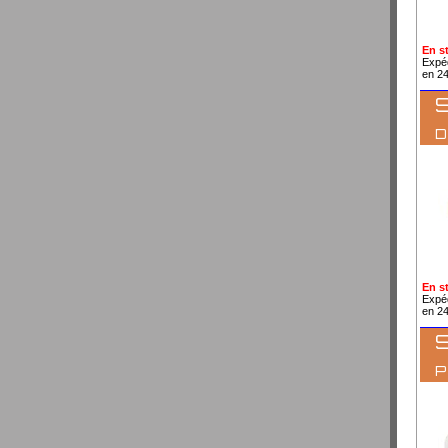
En s
Expé
en 2
S
En s
Expé
en 2
S